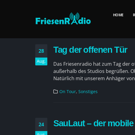
HOME
R
Tag der offenen Tür
28
Aug.
Das Friesenradio hat zum Tag der o
außerhalb des Studios begrüßen. Ob
Natürlich mit unserem Anhäger vo
On Tour
,
Sonstiges
SauLaut – der mobil
24
Aug.