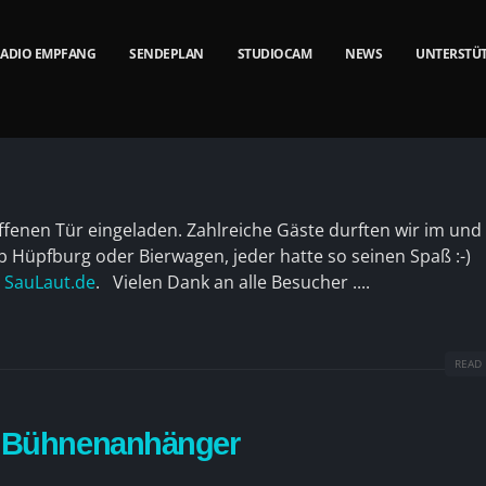
ADIO EMPFANG
SENDEPLAN
STUDIOCAM
NEWS
UNTERSTÜ
ffenen Tür eingeladen. Zahlreiche Gäste durften wir im und
 Hüpfburg oder Bierwagen, jeder hatte so seinen Spaß :-)
n
SauLaut.de
.
Vielen Dank an alle Besucher ....
READ 
e Bühnenanhänger