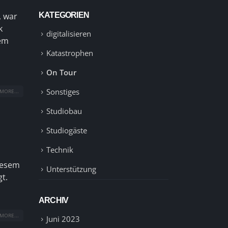
, war
KATEGORIEN
k
digitalisieren
dem
Katastrophen
On Tour
Sonstiges
MORE...
Studiobau
Studiogäste
Technik
iesem
Unterstützung
t.
ARCHIV
MORE...
Juni 2023