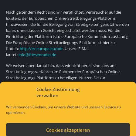
Nach geltendem Recht sind wir verpflichtet, Verbraucher auf die
Existenz der Europäischen Online-Streitbeilegungs-Plattform
hinzuweisen, die für die Beilegung von Streitigkeiten genutzt werden
kann, ohne dass ein Gericht eingeschaltet werden muss. Für die
Einrichtung der Plattform ist die Europäische Kommission zuständig.
Die Europäische Online-Streitbeilegungs-Plattform ist hier zu
finden:
http://ec.europa.eu/odr
. Unsere E-Mail
lautet:
info@friesenradio.de
Wir weisen aber darauf hin, dass wir nicht bereit sind, uns am
Streitbeilegungsverfahren im Rahmen der Europäischen Online-
Streitbeilegungs-Plattform zu beteiligen. Nutzen Sie zur
Kontaktaufnahme bitte unsere obige E-Mail und Telefonnummer.
Cookie-Zustimmung
Quelle:
Impressum Vorlage von JuraForum.de
verwalten
Wir verwenden Cookies, um unsere Website und unseren Service zu
optimieren.
Cookies akzeptieren
© Copyright 2021. All Rights Reserved.