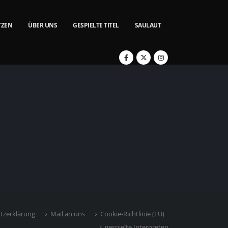
TZEN
ÜBER UNS
GESPIELTE TITEL
SAULAUT
tzerklärung
Mail an uns
Cookie-Richtlinie (EU)
gespielte Interpreten