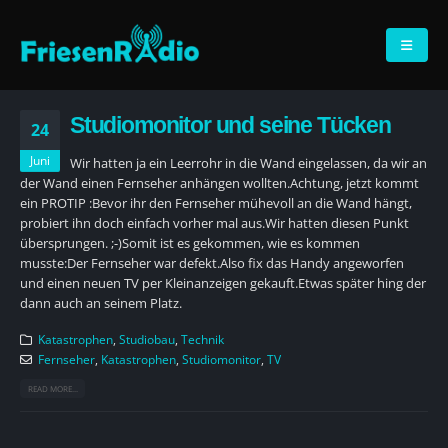
Studiomonitor und seine Tücken
24
Juni
Wir hatten ja ein Leerrohr in die Wand eingelassen, da wir an
der Wand einen Fernseher anhängen wollten.Achtung, jetzt kommt
ein PROTIP :Bevor ihr den Fernseher mühevoll an die Wand hängt,
probiert ihn doch einfach vorher mal aus.Wir hatten diesen Punkt
übersprungen. ;-)Somit ist es gekommen, wie es kommen
musste:Der Fernseher war defekt.Also fix das Handy angeworfen
und einen neuen TV per Kleinanzeigen gekauft.Etwas später hing der
dann auch an seinem Platz.
Katastrophen
,
Studiobau
,
Technik
Fernseher
,
Katastrophen
,
Studiomonitor
,
TV
READ MORE...