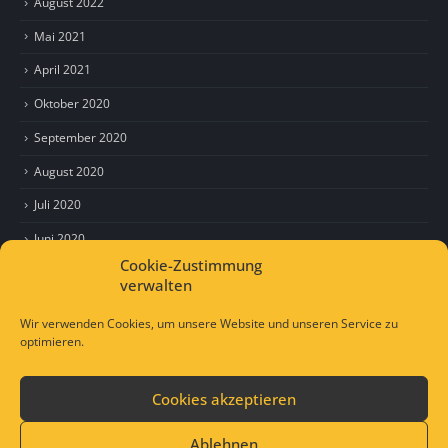
August 2022
Mai 2021
April 2021
Oktober 2020
September 2020
August 2020
Juli 2020
Juni 2020
Cookie-Zustimmung
Mai 2020
verwalten
April 2020
Wir verwenden Cookies, um unsere Website und unseren Service zu
optimieren.
Cookies akzeptieren
© Copyright 2021. All Rights Reserved.
Lap-Jugendhilfe
Ablehnen