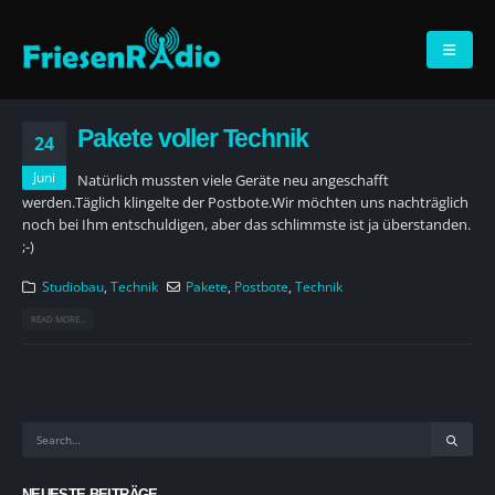
Pakete voller Technik
24
Juni
Natürlich mussten viele Geräte neu angeschafft
werden.Täglich klingelte der Postbote.Wir möchten uns nachträglich
noch bei Ihm entschuldigen, aber das schlimmste ist ja überstanden.
;-)
Studiobau
,
Technik
Pakete
,
Postbote
,
Technik
READ MORE...
NEUESTE BEITRÄGE