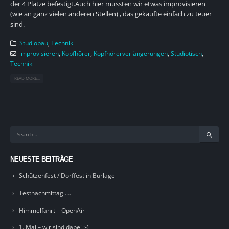
der 4 Plätze befestigt.Auch hier mussten wir etwas improvisieren
(wie an ganz vielen anderen Stellen) , das gekaufte einfach zu teuer
sind.
Studiobau
,
Technik
improvisieren
,
Kopfhörer
,
Kopfhörerverlängerungen
,
Studiotisch
,
Technik
READ MORE...
NEUESTE BEITRÄGE
Schützenfest / Dorffest in Burlage
Testnachmittag ….
Himmelfahrt – OpenAir
1. Mai – wir sind dabei :-)