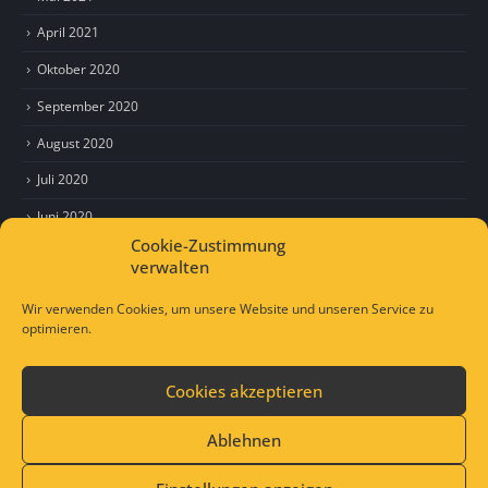
April 2021
Oktober 2020
September 2020
August 2020
Juli 2020
Juni 2020
Cookie-Zustimmung
Mai 2020
verwalten
April 2020
Wir verwenden Cookies, um unsere Website und unseren Service zu
optimieren.
Cookies akzeptieren
© Copyright 2021. All Rights Reserved.
Lap-Jugendhilfe
Ablehnen
Impressum
Datenschutzerklärung
Mail an uns