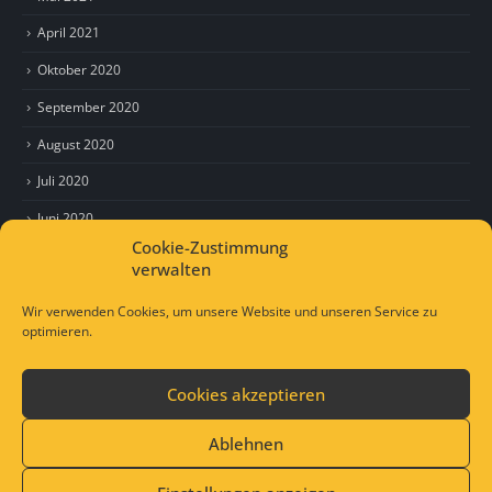
April 2021
Oktober 2020
September 2020
August 2020
Juli 2020
Juni 2020
Cookie-Zustimmung
Mai 2020
verwalten
April 2020
Wir verwenden Cookies, um unsere Website und unseren Service zu
optimieren.
Cookies akzeptieren
© Copyright 2021. All Rights Reserved.
Lap-Jugendhilfe
Ablehnen
Impressum
Datenschutzerklärung
Mail an uns