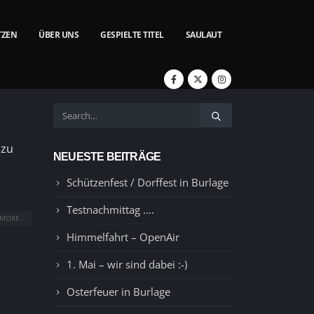
TZEN
ÜBER UNS
GESPIELTE TITEL
SAULAUT
 zu
NEUESTE BEITRÄGE
Schützenfest / Dorffest in Burlage
Testnachmittag ….
MORE...
Himmelfahrt – OpenAir
1. Mai – wir sind dabei :-)
Osterfeuer in Burlage