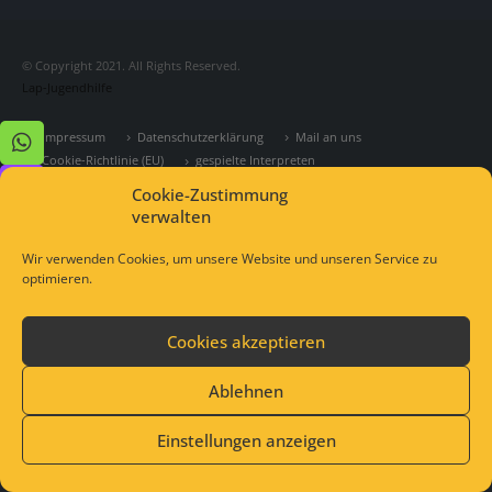
© Copyright 2021. All Rights Reserved.
Lap-Jugendhilfe
Impressum
Datenschutzerklärung
Mail an uns
Cookie-Richtlinie (EU)
gespielte Interpreten
Cookie-Zustimmung
verwalten
Wir verwenden Cookies, um unsere Website und unseren Service zu
optimieren.
Cookies akzeptieren
Ablehnen
Einstellungen anzeigen